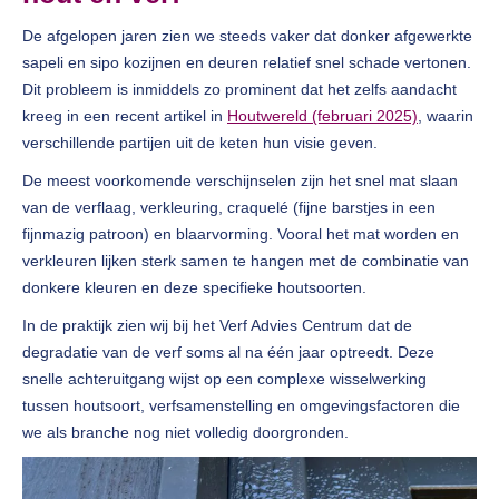
De afgelopen jaren zien we steeds vaker dat donker afgewerkte
sapeli en sipo kozijnen en deuren relatief snel schade vertonen.
Dit probleem is inmiddels zo prominent dat het zelfs aandacht
kreeg in een recent artikel in
Houtwereld (februari 2025)
, waarin
verschillende partijen uit de keten hun visie geven.
De meest voorkomende verschijnselen zijn het snel mat slaan
van de verflaag, verkleuring, craquelé (fijne barstjes in een
fijnmazig patroon) en blaarvorming. Vooral het mat worden en
verkleuren lijken sterk samen te hangen met de combinatie van
donkere kleuren en deze specifieke houtsoorten.
In de praktijk zien wij bij het Verf Advies Centrum dat de
degradatie van de verf soms al na één jaar optreedt. Deze
snelle achteruitgang wijst op een complexe wisselwerking
tussen houtsoort, verfsamenstelling en omgevingsfactoren die
we als branche nog niet volledig doorgronden.