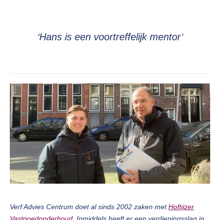
‘Hans is een voortreffelijk mentor’
Verf Advies Centrum doet al sinds 2002 zaken met
Hoftijzer
Vastgoedonderhoud
. Inmiddels heeft er een verdiepingsslag in