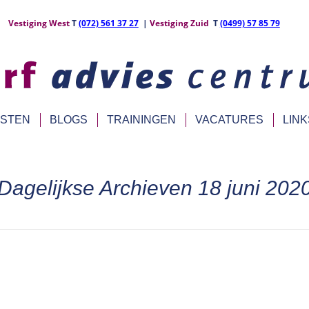
Vestiging West
T
(072) 561 37 27
|
Vestiging Zuid
T
(0499) 57 85 79
NSTEN
BLOGS
TRAININGEN
VACATURES
LINK
Dagelijkse Archieven
18 juni 202