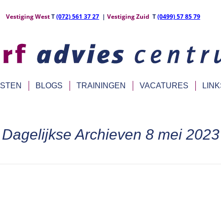
Vestiging West
T
(072) 561 37 27
|
Vestiging Zuid
T
(0499) 57 85 79
NSTEN
BLOGS
TRAININGEN
VACATURES
LINK
Dagelijkse Archieven
8 mei 2023