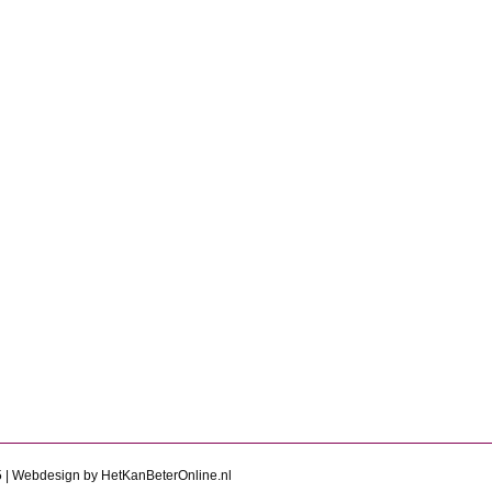
we directie van het Verf Advies Centrum
ei 2023
 alweer dertig jaar hét onafhankelijke landelijke kenniscentrum op het 
ekkende carrière is het tijd voor Michiel von Balluseck om van zijn p
ou en Elwin Buikema, die samen met…
5 | Webdesign by
HetKanBeterOnline.nl