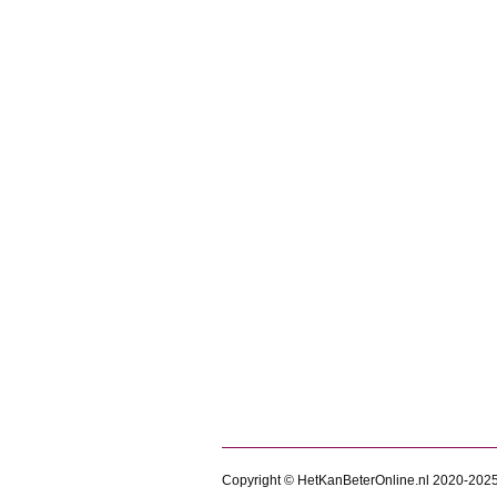
Maak kennis met de nieu
Blog
Door
makemarketingmagic
8 m
Dit jaar is het Verf Advies Centrum
beschermtechnieken. Na een indrukw
stokje over te geven aan Rob Rel
Copyright © HetKanBeterOnline.nl 2020-202