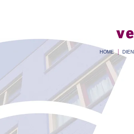
HOME
DIE
Als u het onderhoud en schilderwerk 
leverancier inschakelen? Welke functi
niet teveel betaalt?