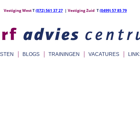
Vestiging West
T
(072) 561 37 27
|
Vestiging Zuid
T
(0499) 57 85 79
NSTEN
BLOGS
TRAININGEN
VACATURES
LINK
Beleidsvorming
van uw vastgoed succesvol wilt managen, heeft u betrouwbare in
onele en technische eisen moet u stellen? Hoe controleert u de kw