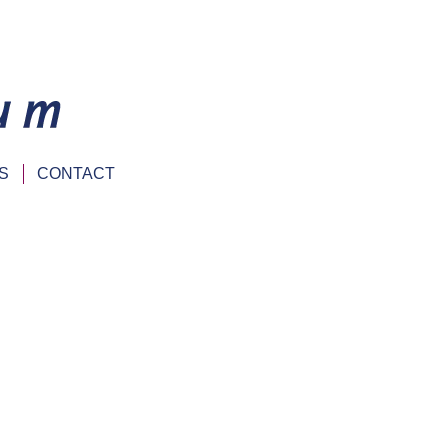
S
CONTACT
formatie nodig. Hoe vaak moet u een
aliteit van het werk? Hoe weet u dat u