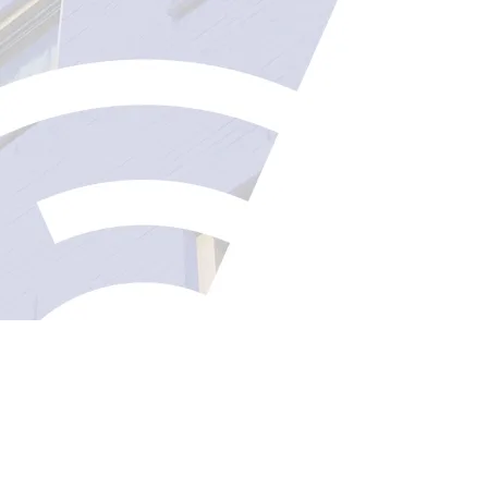
Solide beleid
Als u het Verf Advies Centrum in de arm n
en solide beleid, waarmee u direct aan de
Beoordelen van de huidige processen
Maken van heldere afspraken over kwal
Opstellen van jaarplannen en meerja
Opzetten van modern inkoopmanage
Invoeren van prestatiegericht schilder
Strategische steun voor VVE
In praktijk blijkt dat zo’n 20% van de Ve
kosten op middellange termijn. Sinds mei
praktische ondersteuning bieden bij het 
Inventariseren van hoeveelheden (aan
Vaststellen van de staat van onderhou
Opstellen van een plan van aanpak (tec